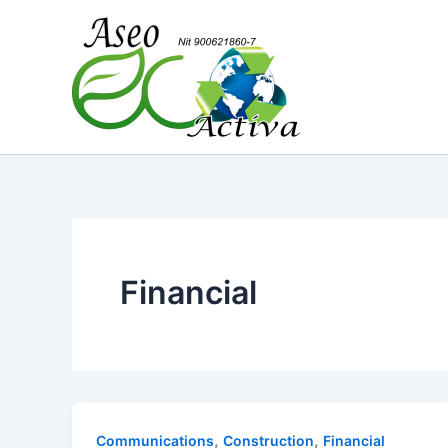
Ir
al
contenido
Financial
,
,
Communications
Construction
Financial